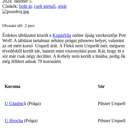
2024. október 5.
Címkék:
bolti ár
,
cseh söröző
,
sörár
Olvasási idő: 2 perc
Érdekes táblázatot közölt a
KupniSíla
online újság szerkesztője Petr
Woff. A táblázat tartalmaz néhány prágai pilsneres helyet, valamint
az ott mért korsó Urquell árát. A Fleků nem Urquellt mér, mégsem
tévedésből került ide, hanem mint viszonyítási pont. Kár, hogy itt a
sör már csak négy deciliter. A Kehely nem került a listába, pedig ők
még féllitert adnak 79 koronáért.
Kocsma
Sör
U Glaubic
ů (Prága)
Pilsner Urquell
U Hrocha
(Prága)
Pilsner Urquell