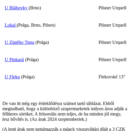
U Bláhovky
(Brno)
Pilsner Urquell
Lokal
(Prága, Brno, Pilsen)
Pilsner Urquell
U Zlatého Tigra
(Prága)
Pilsner Urquell
U Pinkasů
(Prága)
Pilsner Urquell
U Fleku
(Prága)
Flekovské 13°
De van itt még egy érdeklődésra számot tartó táblázat. Ebből
megtudható, hogy a különböző szupermarketek milyen áron adják a
félliteres söröket. A felsorolás nem teljes, de ha minden jól megy,
lesz bővítés is. (Az árak 2024 szeptemberiek.)
(A lenti árak
nem tartalmazzák a palack visszaváltási díját a 3 CZK