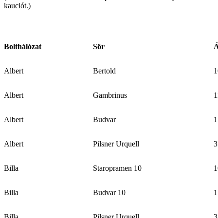
kauciót.)
Bolthálózat
Sör
Á
Albert
Bertold
1
Albert
Gambrinus
1
Albert
Budvar
1
Albert
Pilsner Urquell
3
Billa
Staropramen 10
1
Billa
Budvar 10
1
Billa
Pilsner Urquell
3