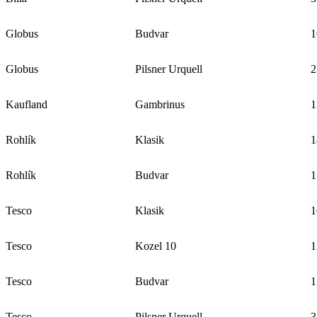
Globus
Budvar
1
Globus
Pilsner Urquell
2
Kaufland
Gambrinus
1
Rohlík
Klasik
1
Rohlík
Budvar
1
Tesco
Klasik
1
Tesco
Kozel 10
1
Tesco
Budvar
1
Tesco
Pilsner Urquell
3