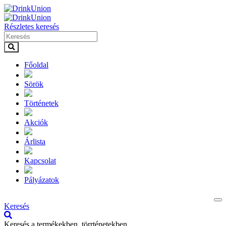
Részletes keresés
Főoldal
Sörök
Történetek
Akciók
Árlista
Kapcsolat
Pályázatok
Keresés
Keresés a termékekben, törrténetekben.