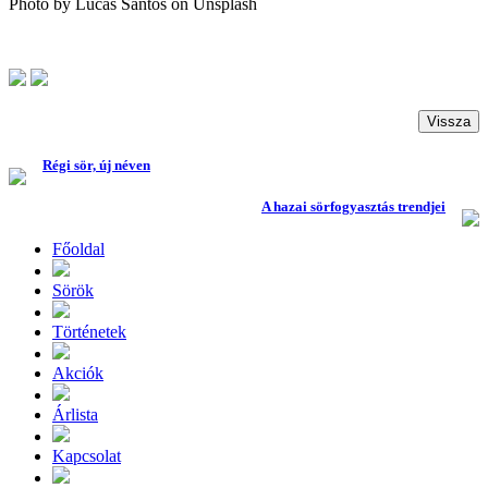
Photo by Lucas Santos on Unsplash
Vissza
Régi sör, új néven
A hazai sörfogyasztás trendjei
Főoldal
Sörök
Történetek
Akciók
Árlista
Kapcsolat