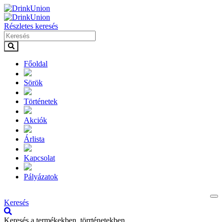
Részletes keresés
Főoldal
Sörök
Történetek
Akciók
Árlista
Kapcsolat
Pályázatok
Keresés
Keresés a termékekben, törrténetekben.