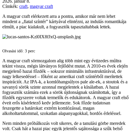
2026. január 8.
Címkék:
craft
,
magyar craft
A magyar craft elérkezett arra a pontra, amikor már nem lehet
mindent a „fiatal színtér” kártyával elintézni, az indulás romantikája
elmúlt, a piac kialakult, a fogyasztók tapasztaltabbak lettek.
Olvasási idő: 3 perc
A magyar craft sörmozgalom alig több mint egy évtizedes múltra
tekint vissza, mégis látványos fejlődést mutat. A 2010-es évek elején
megjelenő hazai főzdék – sokszor minimális infrastruktúrával, de
nagy lelkesedéssel – főként az amerikai craft színtérből merítettek
inspirációt. Az IPA-k, a komlóhangsúlyos pale ale-ek, a stoutok és a
savanyú sörök szinte azonnal megjelentek a kínálatban. A hazai
fogyasztók számára ezek a sörök újdonságnak számítottak, így a
főzdék egyszerre voltak termelők és edukátorok. A magyar craft első
éveit erős kísérletező kedv jellemezte. Sok főzde tudatosan
feszegette a határokat: extrém komlózással, magas
alkoholtartalommal, szokatlan alapanyagokkal, hordós érleléssel.
Nem minden próbálkozás volt sikeres, de a tanulási görbe meredek
volt. Csak hát a hazai piac egyik jelentős sajátossága a szűk belső